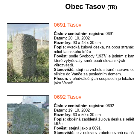
Obec Tasov
(TR)
0691 Tasov
Číslo v centrálním registru:
0691
Datum:
20. 10. 2002
Rozměry:
90 x 48 x 30 cm
Popis:
vysoká žulová deska, na obou stranác
reliéf latinského kříže.
Pověst:
podle Svobody /1937/ je jedním z ka
které vytyčovaly směr pouti slovanských
věrozvěstů.
Stanoviště:
stojí na vrcholu stráně napravo o
silnice do Vanče za posledním domem.
Přesun:
v předválečných soupisech je lokali
jako Vaneč.
0692 Tasov
Číslo v centrálním registru:
0692
Datum:
19. 10. 2002
Rozměry:
60 x 50 x 30 cm
Popis:
obdélná zaoblená žulová deska s reli
kříže.
Pověst:
stejná jako u 0691.
Stanoviště:
je z poloviny zabetonovaná na ná